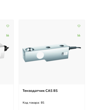
Тензодатчик CAS BS
Тензодат
BS