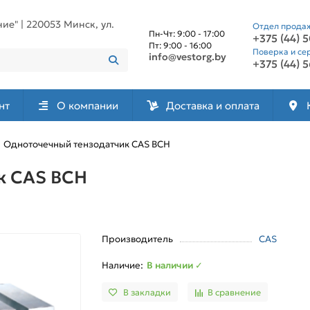
е" | 220053 Минск, ул.
Отдел прода
Пн-Чт: 9:00 - 17:00
+375 (44) 
Пт: 9:00 - 16:00
Поверка и се
info@vestorg.by
+375 (44) 
нт
О компании
Доставка и оплата
Одноточечный тензодатчик CAS BCH
к CAS BCH
Производитель
CAS
В наличии ✓
В закладки
В сравнение