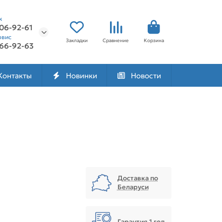
ж
506-92-61
рвис
Закладки
Сравнение
Корзина
566-92-63
Контакты
Новинки
Новости
Доставка по
Беларуси
Гарантия 1 год