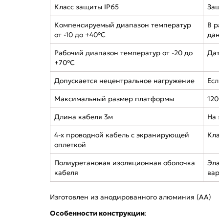
Класс защиты IP65
Защ
Компенсируемый диапазон температур
В р
от -10 до +40°C
да
Рабочий диапазон температур от -20 до
Дат
+70°C
Допускается нецентральное нагружение
Есл
Максимальный размер платформы
120
Длина кабеля 3м
На 
4-х проводной кабель с экранирующей
Кла
оплеткой
Полиуретановая изоляционная оболочка
Эла
кабеля
вар
Изготовлен из анодированного алюминия (АА)
Особенности конструкции
: