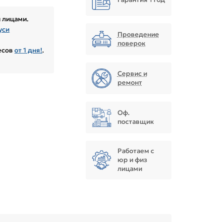
 лицами.
уси
Проведение
поверок
весов
от 1 дня!
.
Сервис и
ремонт
Оф.
поставщик
Работаем с
юр и физ
лицами