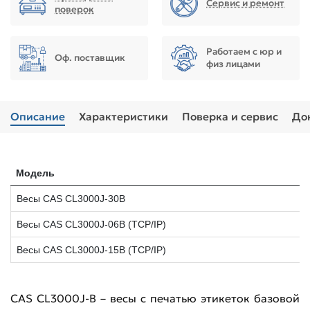
Сервис и ремонт
поверок
Работаем с юр и
Оф. поставщик
физ лицами
Описание
Характеристики
Поверка и сервис
До
Модель
Весы CAS CL3000J-30B
Весы CAS CL3000J-06B (TCP/IP)
Весы CAS CL3000J-15B (TCP/IP)
CAS CL3000J-B – весы с печатью этикеток базовой